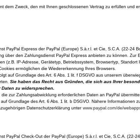
 dem Zweck, den mit Ihnen geschlossenen Vertrag zu erfüllen und erfo
t PayPal Express der PayPal (Europe) S.à.r.l. et Cie, S.C.A. (22-24 
ng über den Zahlungsdienst PayPal Express anbieten zu können. Zur E
en (z.B. IP-Adresse, Gerätetyp, Betriebssystem, Browsertyp, Standort I
Cookies ermöglichen die Wiedererkennung Ihres Browsers.
lgt auf Grundlage des Art. 6 Abs. 1 lit. f DSGVO aus unserem überwi
rten.
Sie haben das Recht aus Gründen, die sich aus Ihrer besonde
r Daten zu widersprechen.
ie zur Zahlungsabwicklung erforderlichen Daten an PayPal übermittel
gt auf Grundlage des Art. 6 Abs. 1 lit. b DSGVO. Nähere Informationen
dazugehörigen Datenschutzerklärung unter
www.paypal.com/de/webapps
t PayPal Check-Out der PayPal (Europe) S.à.r.l. et Cie, S.C.A. (22-2