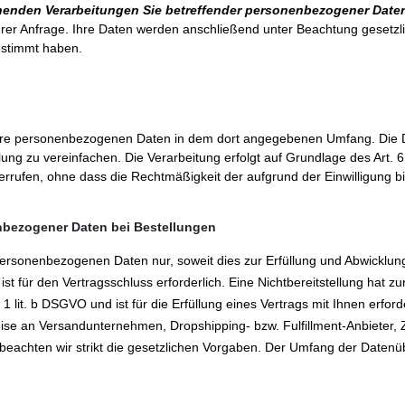
beruhenden Verarbeitungen Sie betreffender personenbezogener Dat
hrer Anfrage. Ihre Daten werden anschließend unter Beachtung gesetzli
estimmt haben.
Ihre personenbezogenen Daten in dem dort angegebenen Umfang. Die D
ung zu vereinfachen. Die Verarbeitung erfolgt auf Grundlage des Art. 6 
iderrufen, ohne dass die Rechtmäßigkeit der aufgrund der Einwilligung b
nbezogener Daten bei Bestellungen
personenbezogenen Daten nur, soweit dies zur Erfüllung und Abwicklung
n ist für den Vertragsschluss erforderlich. Eine Nichtbereitstellung hat
1 lit. b DSGVO und ist für die Erfüllung eines Vertrags mit Ihnen erford
ise an Versandunternehmen, Dropshipping- bzw. Fulfillment-Anbieter, Za
en beachten wir strikt die gesetzlichen Vorgaben. Der Umfang der Daten