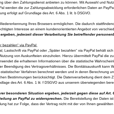
g über den Zahlungsdienst anbieten zu können. Mit Auswahl und Nutzu
yPal werden die zur Zahlungsabwicklung erforderlichen Daten an PayPal 
ung erfolgt auf Grundlage des Art. 6 Abs. 1 lit. b DSGVO.
Wiedererkennung Ihres Browsers ermöglichen. Die dadurch stattfindend
chtigten Interesse an einem kundenorientierten Angebot von verschie
 ergeben, jederzeit dieser Verarbeitung Sie betreffender person
ter bezahlen“ via PayPal
l, Lastschrift via PayPal oder „Später bezahlen“ via PayPal behält sich
 Nutzung von Auskunfteien einzuholen. Hierzu übermittelt PayPal die zu
endet die erhaltenen Informationen über die statistische Wahrscheinl
 Beendigung des Vertragsverhältnisses. Die Bonitätsauskunft kann Wa
-statistischer Verfahren berechnet werden und in deren Berechnung unt
en Bestimmungen berücksichtigt. Die Datenverarbeitung dient dem Zw
ndlage des Art. 6 Abs. 1 lit. f DSGVO aus unserem überwiegenden berec
er besonderen Situation ergeben, jederzeit gegen diese auf Art. 
teilung an PayPal zu widersprechen.
Die Bereitstellung der Daten is
llung hat zur Folge, dass der Vertrag nicht mit der von Ihnen gewählt