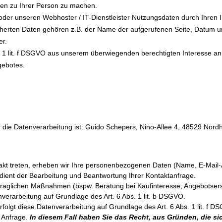
en zu Ihrer Person zu machen.
der unseren Webhoster / IT-Dienstleister Nutzungsdaten durch Ihren In
cherten Daten gehören z.B. der Name der aufgerufenen Seite, Datum un
er.
s. 1 lit. f DSGVO aus unserem überwiegenden berechtigten Interesse an
gebotes.
r die Datenverarbeitung ist: Guido Schepers, Nino-Allee 4, 48529 Nord
ntakt treten, erheben wir Ihre personenbezogenen Daten (Name, E-Mail-
dient der Bearbeitung und Beantwortung Ihrer Kontaktanfrage.
aglichen Maßnahmen (bspw. Beratung bei Kaufinteresse, Angebotserste
enverarbeitung auf Grundlage des Art. 6 Abs. 1 lit. b DSGVO.
folgt diese Datenverarbeitung auf Grundlage des Art. 6 Abs. 1 lit. 
 Anfrage.
In diesem Fall haben Sie das Recht, aus Gründen, die si