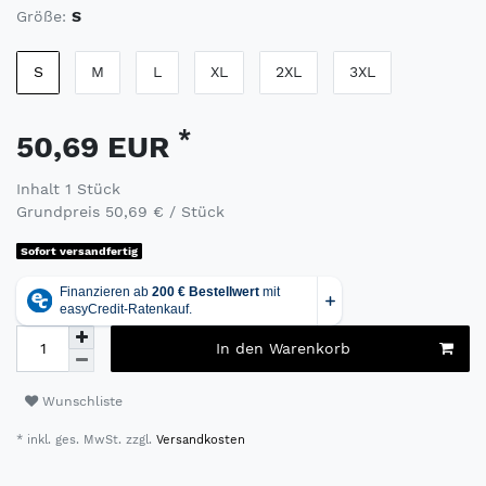
Größe:
S
S
M
L
XL
2XL
3XL
*
50,69 EUR
Inhalt
1
Stück
Grundpreis
50,69 € / Stück
Sofort versandfertig
In den Warenkorb
Wunschliste
* inkl. ges. MwSt. zzgl.
Versandkosten