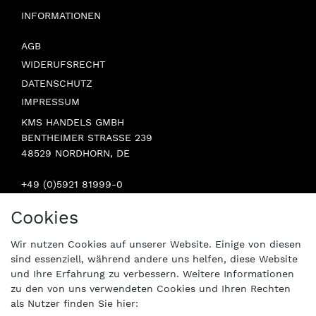
INFORMATIONEN
AGB
WIDERUFSRECHT
DATENSCHUTZ
IMPRESSUM
KMS HANDELS GMBH
BENTHEIMER STRASSE 239
48529 NORDHORN, DE
+49 (0)5921 81999-0
INFO@STERN-SPAREPARTS.DE
Cookies
BESUCHEN SIE UNS:
Wir nutzen Cookies auf unserer Website. Einige von diesen
sind essenziell, während andere uns helfen, diese Website
und Ihre Erfahrung zu verbessern. Weitere Informationen
zu den von uns verwendeten Cookies und Ihren Rechten
als Nutzer finden Sie hier: