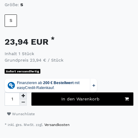
Größe:
S
S
*
23,94 EUR
Inhalt
1
Stück
Grundpreis
23,94 € / Stück
Sofort versandfertig
In den Warenkorb
Wunschliste
* inkl. ges. MwSt. zzgl.
Versandkosten