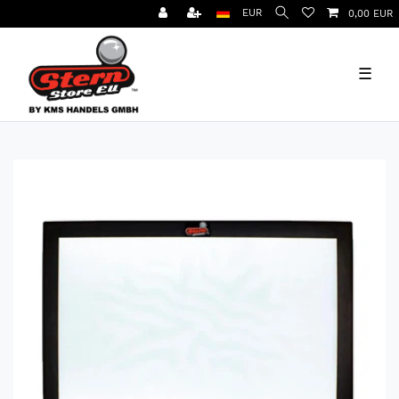
EUR
0,00 EUR
☰