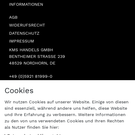
INFORMATIONEN
AGB
WIDERUFSRECHT
DATENSCHUTZ
IMPRESSUM
KMS HANDELS GMBH
BENTHEIMER STRASSE 239
48529 NORDHORN, DE
+49 (0)5921 81999-0
INFO@STERN-SPAREPARTS.DE
Cookies
BESUCHEN SIE UNS:
Wir nutzen Cookies auf unserer Website. Einige von diesen
sind essenziell, während andere uns helfen, diese Website
und Ihre Erfahrung zu verbessern. Weitere Informationen
zu den von uns verwendeten Cookies und Ihren Rechten
als Nutzer finden Sie hier: