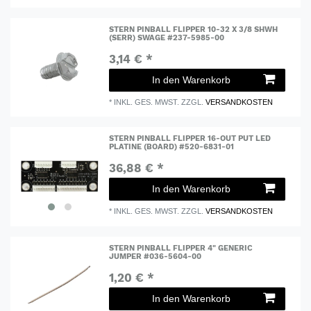
STERN PINBALL FLIPPER 10-32 X 3/8 SHWH
(SERR) SWAGE #237-5985-00
3,14 € *
In den Warenkorb
*
INKL. GES. MWST.
ZZGL.
VERSANDKOSTEN
STERN PINBALL FLIPPER 16-OUT PUT LED
PLATINE (BOARD) #520-6831-01
36,88 € *
In den Warenkorb
*
INKL. GES. MWST.
ZZGL.
VERSANDKOSTEN
STERN PINBALL FLIPPER 4" GENERIC
JUMPER #036-5604-00
1,20 € *
In den Warenkorb