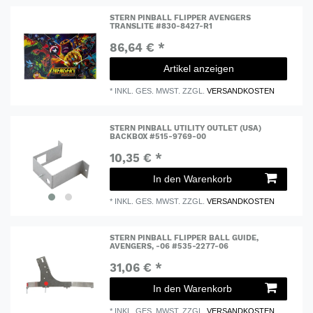
STERN PINBALL FLIPPER AVENGERS
TRANSLITE #830-8427-R1
86,64 € *
Artikel anzeigen
*
INKL. GES. MWST.
ZZGL.
VERSANDKOSTEN
STERN PINBALL UTILITY OUTLET (USA)
BACKBOX #515-9769-00
10,35 € *
In den Warenkorb
*
INKL. GES. MWST.
ZZGL.
VERSANDKOSTEN
STERN PINBALL FLIPPER BALL GUIDE,
AVENGERS, -06 #535-2277-06
31,06 € *
In den Warenkorb
*
INKL. GES. MWST.
ZZGL.
VERSANDKOSTEN