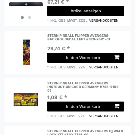
67,21 € *
Artikel anzeigen
*
INKL. GES. MWST.
ZZGL.
VERSANDKOSTEN
STERN PINBALL FLIPPER AVENGERS
BACKBOX DECAL LEFT #820-76R1-01
29,74 € *
In den Warenkorb
*
INKL. GES. MWST.
ZZGL.
VERSANDKOSTEN
STERN PINBALL FLIPPER AVENGERS
INSTRUCTION CARD GERMANY #755-51R2-
03
1,08 € *
In den Warenkorb
*
INKL. GES. MWST.
ZZGL.
VERSANDKOSTEN
STERN PINBALL FLIPPER AVENGERS IQ WALK
LOCK KIT #502-7138-00