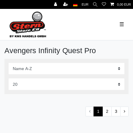
EUR
0,00 EUR
☰
Avengers Infinity Quest Pro
1
2
3