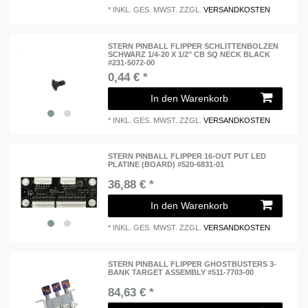
*
INKL. GES. MWST.
ZZGL.
VERSANDKOSTEN
STERN PINBALL FLIPPER SCHLITTENBOLZEN
SCHWARZ 1/4-20 X 1/2" CB SQ NECK BLACK
#231-5072-00
0,44 € *
In den Warenkorb
*
INKL. GES. MWST.
ZZGL.
VERSANDKOSTEN
STERN PINBALL FLIPPER 16-OUT PUT LED
PLATINE (BOARD) #520-6831-01
36,88 € *
In den Warenkorb
*
INKL. GES. MWST.
ZZGL.
VERSANDKOSTEN
STERN PINBALL FLIPPER GHOSTBUSTERS 3-
BANK TARGET ASSEMBLY #511-7703-00
84,63 € *