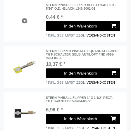
STERN PINBALL FLIPPER #4 FLAT WASHER -
5/16" O.D. -BLACK #242-5002-01
0,44 € *
In den Warenkorb
*
INKL. GES. MWST.
ZZGL.
VERSANDKOSTEN
STERN FLIPPER PINBALL 1 QUADRATISCHER
TGT-SCHALTER GELB ANTILOFT / ND #515-
9783-06-00
10,37 € *
In den Warenkorb
*
INKL. GES. MWST.
ZZGL.
VERSANDKOSTEN
STERN PINBALL FLIPPER 1" X 1 1/2" RECT.
TGT SWANTI #515-9784-00-00
6,96 € *
In den Warenkorb
*
INKL. GES. MWST.
ZZGL.
VERSANDKOSTEN