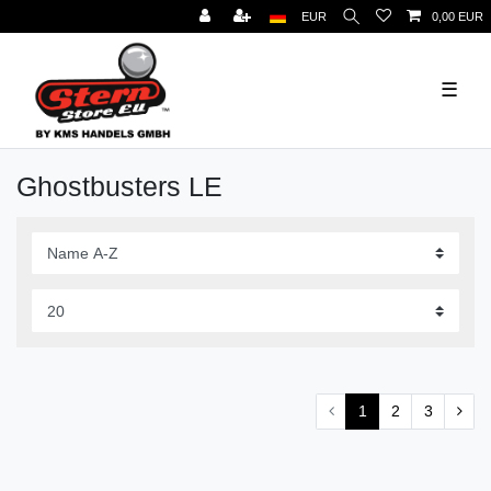
EUR
0,00 EUR
☰
Ghostbusters LE
1
2
3