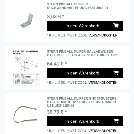
STERN PINBALL FLIPPER
RÜCKWANDHALTERUNG #535-8964-01
3,63 € *
In den Warenkorb
*
INKL. GES. MWST.
ZZGL.
VERSANDKOSTEN
STERN PINBALL FLIPER BALLABWEISER
BALL DEFLECTOR ASSEMBLY #500-7081-02
64,41 € *
In den Warenkorb
*
INKL. GES. MWST.
ZZGL.
VERSANDKOSTEN
STERN PINBALL FLIPPER GHOSTBUSTERS
BALL GUIDE 01 ASSEMBLY LE #511-7682-01
USE #535-1150-01
39,79 € *
In den Warenkorb
*
INKL. GES. MWST.
ZZGL.
VERSANDKOSTEN