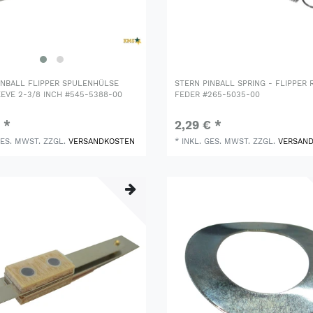
INBALL FLIPPER SPULENHÜLSE
STERN PINBALL SPRING - FLIPPER
EEVE 2-3/8 INCH #545-5388-00
FEDER #265-5035-00
 *
2,29 € *
GES. MWST.
ZZGL.
VERSANDKOSTEN
*
INKL. GES. MWST.
ZZGL.
VERSAN