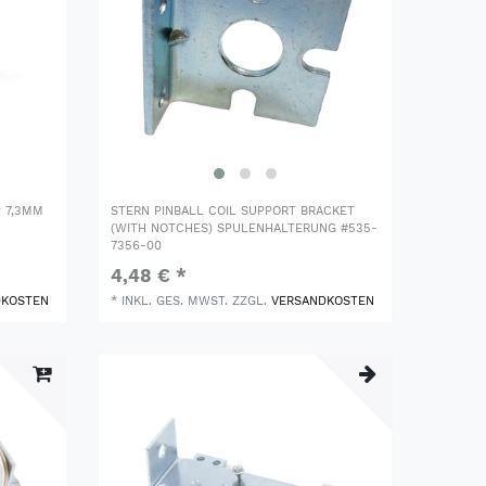
P 7,3MM
STERN PINBALL COIL SUPPORT BRACKET
(WITH NOTCHES) SPULENHALTERUNG #535-
7356-00
4,48 € *
DKOSTEN
*
INKL. GES. MWST.
ZZGL.
VERSANDKOSTEN