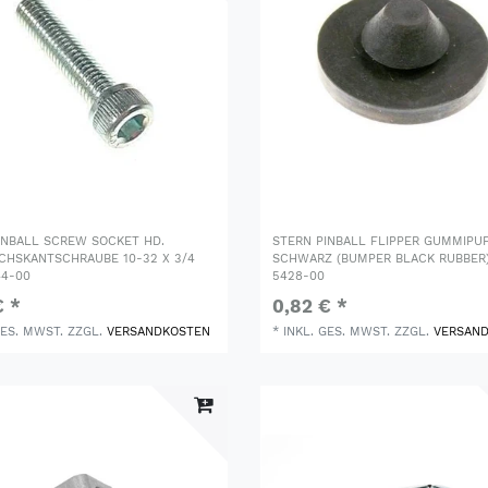
INBALL SCREW SOCKET HD.
STERN PINBALL FLIPPER GUMMIPU
CHSKANTSCHRAUBE 10-32 X 3/4
SCHWARZ (BUMPER BLACK RUBBER)
44-00
5428-00
€ *
0,82 € *
GES. MWST.
ZZGL.
VERSANDKOSTEN
*
INKL. GES. MWST.
ZZGL.
VERSAN