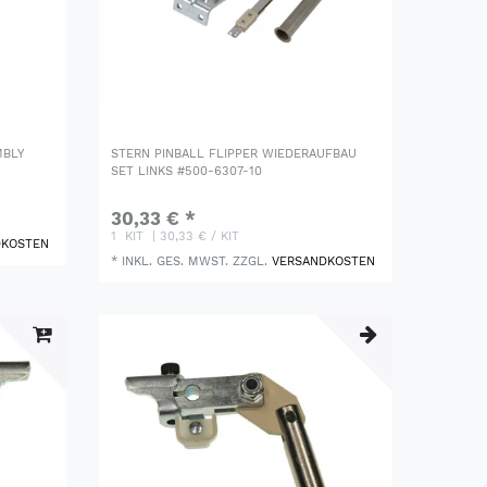
MBLY
STERN PINBALL FLIPPER WIEDERAUFBAU
SET LINKS #500-6307-10
30,33 € *
1
KIT
| 30,33 € / KIT
DKOSTEN
*
INKL. GES. MWST.
ZZGL.
VERSANDKOSTEN