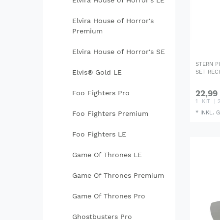
Elvira House of Horror's LE
Elvira House of Horror's
Premium
Elvira House of Horror's SE
STERN P
Elvis® Gold LE
SET REC
22,99
Foo Fighters Pro
1
KIT
| 
*
INKL. 
Foo Fighters Premium
Foo Fighters LE
Game Of Thrones LE
Game Of Thrones Premium
Game Of Thrones Pro
Ghostbusters Pro