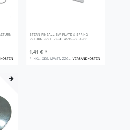
 RETURN
STERN PINBALL SW PLATE & SPRING
RETURN BRKT. RIGHT #535-7354-00
1,41 € *
DKOSTEN
*
INKL. GES. MWST.
ZZGL.
VERSANDKOSTEN