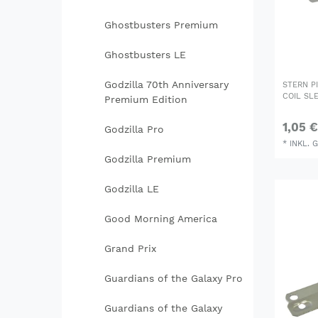
Ghostbusters Premium
Ghostbusters LE
Godzilla 70th Anniversary
STERN P
COIL SL
Premium Edition
1,05 €
Godzilla Pro
*
INKL. 
Godzilla Premium
Godzilla LE
Good Morning America
Grand Prix
Guardians of the Galaxy Pro
Guardians of the Galaxy