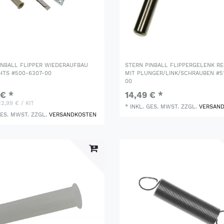
INBALL FLIPPER WIEDERAUFBAU
STERN PINBALL FLIPPERGELENK R
HTS #500-6307-00
MIT PLUNGER/LINK/SCHRAUBEN #5
00
 € *
14,49 € *
22,99 € / KIT
*
INKL. GES. MWST.
ZZGL.
VERSAN
GES. MWST.
ZZGL.
VERSANDKOSTEN