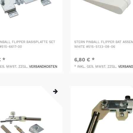
INBALL FLIPPER BASISPLATTE SET
STERN PINBALL FLIPPER BAT ASSE
#515-6617-00
WHITE #515-5133-08-06
€ *
6,80 € *
GES. MWST.
ZZGL.
VERSANDKOSTEN
*
INKL. GES. MWST.
ZZGL.
VERSAN