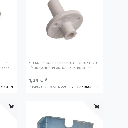
FFER
STERN PINBALL FLIPPER BUCHSE BUSHING
 #545-
1/4"ID (WHITE PLASTIC) #545-5070-00
1,24 € *
DKOSTEN
*
INKL. GES. MWST.
ZZGL.
VERSANDKOSTEN