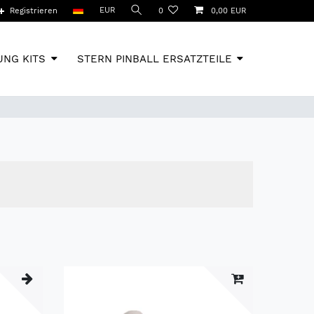
EUR
Registrieren
0
0,00 EUR
NG KITS
STERN PINBALL ERSATZTEILE