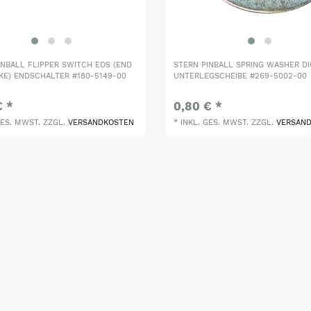
INBALL FLIPPER SWITCH EOS (END
STERN PINBALL SPRING WASHER D
KE) ENDSCHALTER #180-5149-00
UNTERLEGSCHEIBE #269-5002-00
€ *
0,80 € *
GES. MWST.
ZZGL.
VERSANDKOSTEN
*
INKL. GES. MWST.
ZZGL.
VERSAN