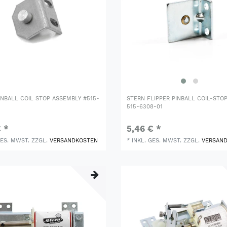
INBALL COIL STOP ASSEMBLY #515-
STERN FLIPPER PINBALL COIL-STO
515-6308-01
€ *
5,46 € *
GES. MWST.
ZZGL.
VERSANDKOSTEN
*
INKL. GES. MWST.
ZZGL.
VERSAN