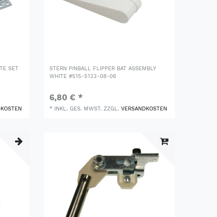
TE SET
STERN PINBALL FLIPPER BAT ASSEMBLY
WHITE #515-5133-08-06
6,80 € *
DKOSTEN
*
INKL. GES. MWST.
ZZGL.
VERSANDKOSTEN