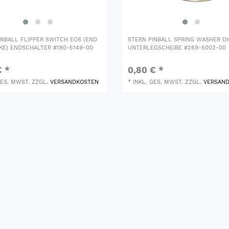
INBALL FLIPPER SWITCH EOS (END
STERN PINBALL SPRING WASHER D
KE) ENDSCHALTER #180-5149-00
UNTERLEGSCHEIBE #269-5002-00
€ *
0,80 € *
GES. MWST.
ZZGL.
VERSANDKOSTEN
*
INKL. GES. MWST.
ZZGL.
VERSAN