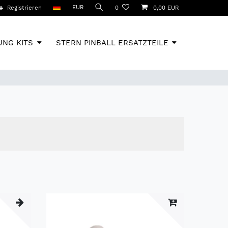
EUR
Registrieren
0
0,00 EUR
NG KITS
STERN PINBALL ERSATZTEILE