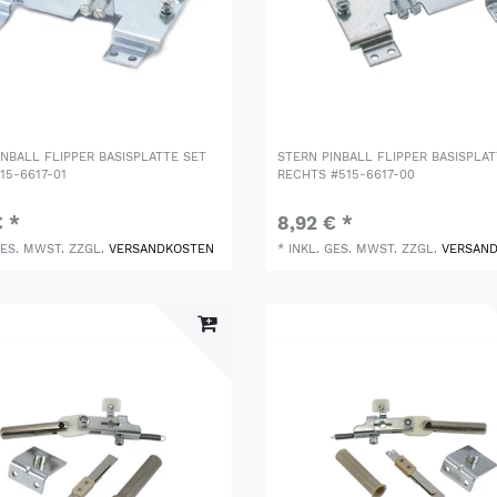
INBALL FLIPPER BASISPLATTE SET
STERN PINBALL FLIPPER BASISPLAT
15-6617-01
RECHTS #515-6617-00
€ *
8,92 € *
GES. MWST.
ZZGL.
VERSANDKOSTEN
*
INKL. GES. MWST.
ZZGL.
VERSAN