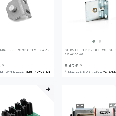
INBALL COIL STOP ASSEMBLY #515-
STERN FLIPPER PINBALL COIL-STO
515-6308-01
€ *
5,46 € *
GES. MWST.
ZZGL.
VERSANDKOSTEN
*
INKL. GES. MWST.
ZZGL.
VERSAN