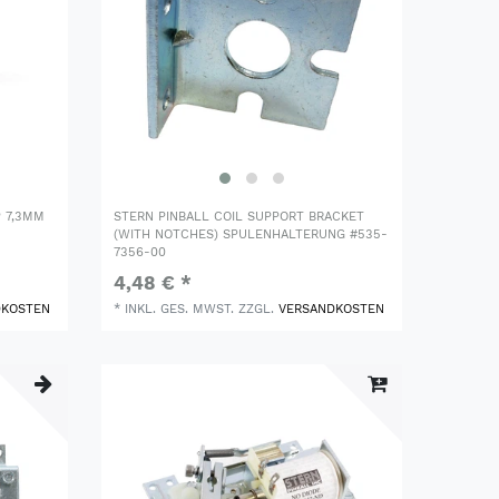
P 7,3MM
STERN PINBALL COIL SUPPORT BRACKET
(WITH NOTCHES) SPULENHALTERUNG #535-
7356-00
4,48 € *
DKOSTEN
*
INKL. GES. MWST.
ZZGL.
VERSANDKOSTEN