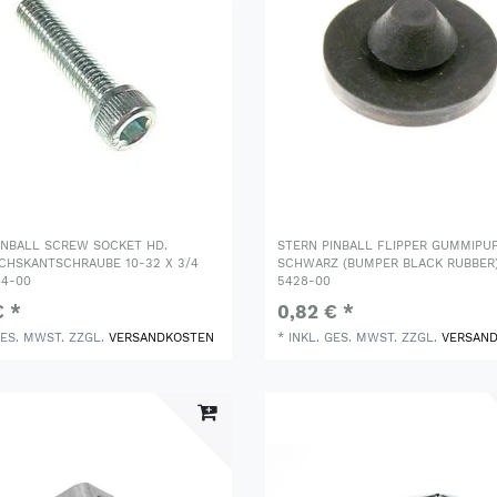
INBALL SCREW SOCKET HD.
STERN PINBALL FLIPPER GUMMIPU
CHSKANTSCHRAUBE 10-32 X 3/4
SCHWARZ (BUMPER BLACK RUBBER)
44-00
5428-00
€ *
0,82 € *
GES. MWST.
ZZGL.
VERSANDKOSTEN
*
INKL. GES. MWST.
ZZGL.
VERSAN