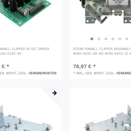
INBALL FLIPPER AC/DC DRIVER
STERN PINBALL FLIPPER ASSEMBLY
520-5325-00
#090-5032-00-ND #500-6543-12-
 € *
78,97 € *
GES. MWST.
ZZGL.
VERSANDKOSTEN
*
INKL. GES. MWST.
ZZGL.
VERSAN