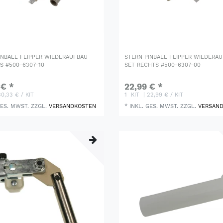
INBALL FLIPPER WIEDERAUFBAU
STERN PINBALL FLIPPER WIEDERA
KS #500-6307-10
SET RECHTS #500-6307-00
 € *
22,99 € *
30,33 € / KIT
1
KIT
| 22,99 € / KIT
GES. MWST.
ZZGL.
VERSANDKOSTEN
*
INKL. GES. MWST.
ZZGL.
VERSAN