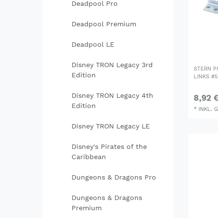
Deadpool Pro
Deadpool Premium
Deadpool LE
Disney TRON Legacy 3rd
STERN P
Edition
LINKS #5
Disney TRON Legacy 4th
8,92 
Edition
*
INKL. 
Disney TRON Legacy LE
Disney's Pirates of the
Caribbean
Dungeons & Dragons Pro
Dungeons & Dragons
Premium