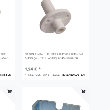
FFER
STERN PINBALL FLIPPER BUCHSE BUSHING
 #545-
1/4"ID (WHITE PLASTIC) #545-5070-00
1,24 € *
DKOSTEN
*
INKL. GES. MWST.
ZZGL.
VERSANDKOSTEN