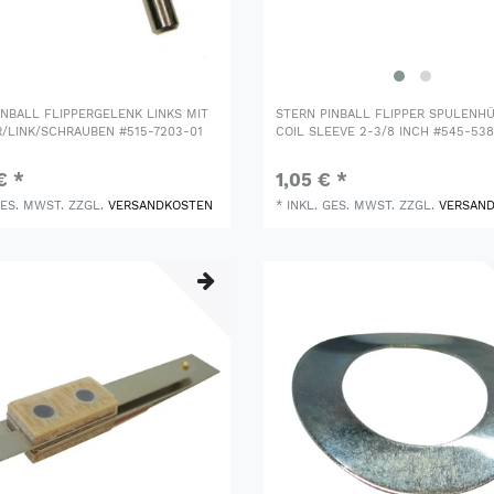
INBALL FLIPPERGELENK LINKS MIT
STERN PINBALL FLIPPER SPULENH
/LINK/SCHRAUBEN #515-7203-01
COIL SLEEVE 2-3/8 INCH #545-53
€ *
1,05 € *
GES. MWST.
ZZGL.
VERSANDKOSTEN
*
INKL. GES. MWST.
ZZGL.
VERSAN