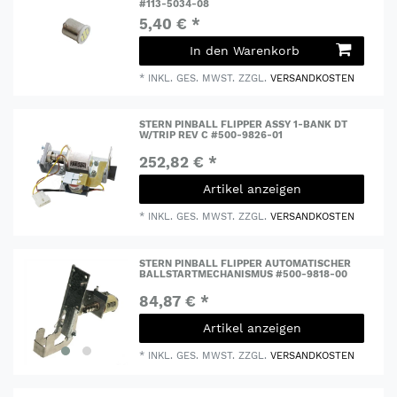
#113-5034-08
5,40 € *
In den Warenkorb
*
INKL. GES. MWST.
ZZGL.
VERSANDKOSTEN
STERN PINBALL FLIPPER ASSY 1-BANK DT
W/TRIP REV C #500-9826-01
252,82 € *
Artikel anzeigen
*
INKL. GES. MWST.
ZZGL.
VERSANDKOSTEN
STERN PINBALL FLIPPER AUTOMATISCHER
BALLSTARTMECHANISMUS #500-9818-00
84,87 € *
Artikel anzeigen
*
INKL. GES. MWST.
ZZGL.
VERSANDKOSTEN