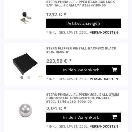
STERN PINBALL FLIPPER BACK BOX LOCK
5/8" TALL & CAM 1/4" #355-5168-00
12,12 € *
Artikel anzeigen
*
INKL. GES. MWST.
ZZGL.
VERSANDKOSTEN
STERN FLIPPER PINBALL BACKBOX BLACK
#515-9695-01
223,59 € *
In den Warenkorb
*
INKL. GES. MWST.
ZZGL.
VERSANDKOSTEN
STERN PINBALL FLIPPERKUGEL BALL 27MM
CHROMSTAHL HOCHWERTIGE PINBALL
STEEL 1 1/16 #260-5000-00
2,04 € *
In den Warenkorb
*
INKL. GES. MWST.
ZZGL.
VERSANDKOSTEN