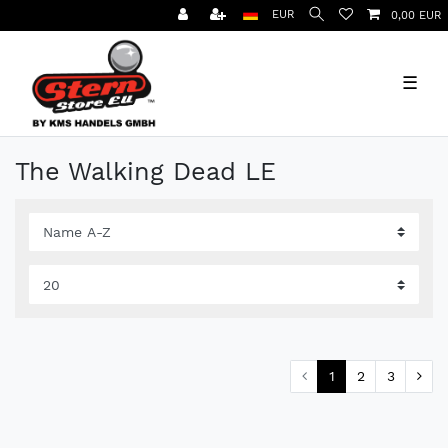
EUR
0,00 EUR
☰
The Walking Dead LE
1
2
3