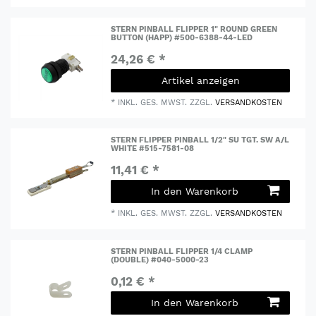
STERN PINBALL FLIPPER 1" ROUND GREEN
BUTTON (HAPP) #500-6388-44-LED
24,26 € *
Artikel anzeigen
*
INKL. GES. MWST.
ZZGL.
VERSANDKOSTEN
STERN FLIPPER PINBALL 1/2" SU TGT. SW A/L
WHITE #515-7581-08
11,41 € *
In den Warenkorb
*
INKL. GES. MWST.
ZZGL.
VERSANDKOSTEN
STERN PINBALL FLIPPER 1/4 CLAMP
(DOUBLE) #040-5000-23
0,12 € *
In den Warenkorb