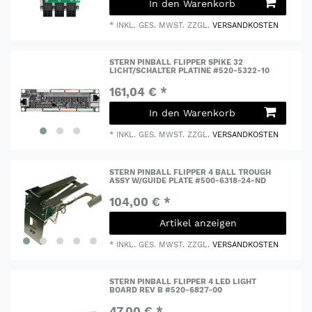
In den Warenkorb
*
INKL. GES. MWST.
ZZGL.
VERSANDKOSTEN
STERN PINBALL FLIPPER SPIKE 32
LICHT/SCHALTER PLATINE #520-5322-10
161,04 € *
In den Warenkorb
*
INKL. GES. MWST.
ZZGL.
VERSANDKOSTEN
STERN PINBALL FLIPPER 4 BALL TROUGH
ASSY W/GUIDE PLATE #500-6318-24-ND
104,00 € *
Artikel anzeigen
*
INKL. GES. MWST.
ZZGL.
VERSANDKOSTEN
STERN PINBALL FLIPPER 4 LED LIGHT
BOARD REV B #520-6827-00
47,00 € *