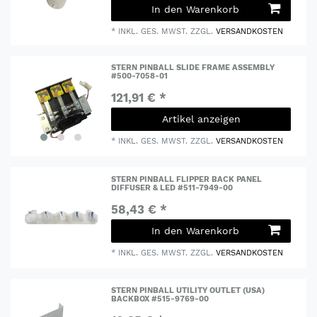
In den Warenkorb
*
INKL. GES. MWST.
ZZGL.
VERSANDKOSTEN
STERN PINBALL SLIDE FRAME ASSEMBLY
#500-7058-01
121,91 € *
Artikel anzeigen
*
INKL. GES. MWST.
ZZGL.
VERSANDKOSTEN
STERN PINBALL FLIPPER BACK PANEL
DIFFUSER & LED #511-7949-00
58,43 € *
In den Warenkorb
*
INKL. GES. MWST.
ZZGL.
VERSANDKOSTEN
STERN PINBALL UTILITY OUTLET (USA)
BACKBOX #515-9769-00