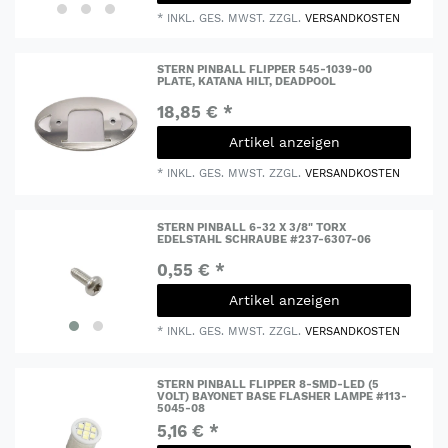
*
INKL. GES. MWST.
ZZGL.
VERSANDKOSTEN
STERN PINBALL FLIPPER 545-1039-00
PLATE, KATANA HILT, DEADPOOL
18,85 € *
Artikel anzeigen
*
INKL. GES. MWST.
ZZGL.
VERSANDKOSTEN
STERN PINBALL 6-32 X 3/8" TORX
EDELSTAHL SCHRAUBE #237-6307-06
0,55 € *
Artikel anzeigen
*
INKL. GES. MWST.
ZZGL.
VERSANDKOSTEN
STERN PINBALL FLIPPER 8-SMD-LED (5
VOLT) BAYONET BASE FLASHER LAMPE #113-
5045-08
5,16 € *