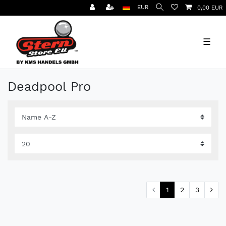
EUR
0,00 EUR
☰
Deadpool Pro
1
2
3