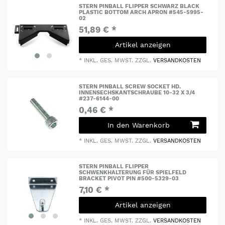
STERN PINBALL FLIPPER SCHWARZ BLACK
PLASTIC BOTTOM ARCH APRON #545-5995-
02
51,89 € *
Artikel anzeigen
*
INKL. GES. MWST.
ZZGL.
VERSANDKOSTEN
STERN PINBALL SCREW SOCKET HD.
INNENSECHSKANTSCHRAUBE 10-32 X 3/4
#237-6144-00
0,46 € *
In den Warenkorb
*
INKL. GES. MWST.
ZZGL.
VERSANDKOSTEN
STERN PINBALL FLIPPER
SCHWENKHALTERUNG FÜR SPIELFELD
BRACKET PIVOT PIN #500-5329-03
7,10 € *
Artikel anzeigen
*
INKL. GES. MWST.
ZZGL.
VERSANDKOSTEN