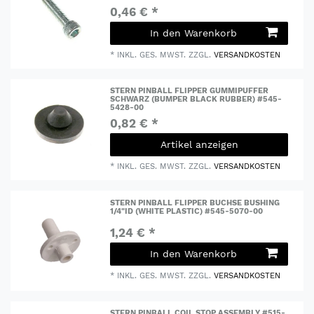
0,46 € *
In den Warenkorb
*
INKL. GES. MWST.
ZZGL.
VERSANDKOSTEN
STERN PINBALL FLIPPER GUMMIPUFFER
SCHWARZ (BUMPER BLACK RUBBER) #545-
5428-00
0,82 € *
Artikel anzeigen
*
INKL. GES. MWST.
ZZGL.
VERSANDKOSTEN
STERN PINBALL FLIPPER BUCHSE BUSHING
1/4"ID (WHITE PLASTIC) #545-5070-00
1,24 € *
In den Warenkorb
*
INKL. GES. MWST.
ZZGL.
VERSANDKOSTEN
STERN PINBALL COIL STOP ASSEMBLY #515-