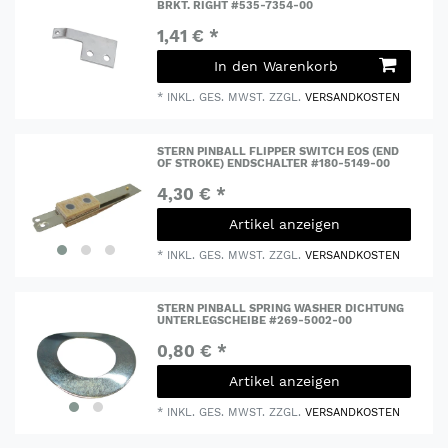
BRKT. RIGHT #535-7354-00
1,41 € *
In den Warenkorb
*
INKL. GES. MWST.
ZZGL.
VERSANDKOSTEN
STERN PINBALL FLIPPER SWITCH EOS (END
OF STROKE) ENDSCHALTER #180-5149-00
4,30 € *
Artikel anzeigen
*
INKL. GES. MWST.
ZZGL.
VERSANDKOSTEN
STERN PINBALL SPRING WASHER DICHTUNG
UNTERLEGSCHEIBE #269-5002-00
0,80 € *
Artikel anzeigen
*
INKL. GES. MWST.
ZZGL.
VERSANDKOSTEN