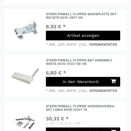
STERN PINBALL FLIPPER BASISPLATTE SET
RECHTS #515-6617-00
8,92 € *
Artikel anzeigen
*
INKL. GES. MWST.
ZZGL.
VERSANDKOSTEN
STERN PINBALL FLIPPER BAT ASSEMBLY
WHITE #515-5133-08-06
6,80 € *
In den Warenkorb
*
INKL. GES. MWST.
ZZGL.
VERSANDKOSTEN
STERN PINBALL FLIPPER WIEDERAUFBAU
SET LINKS #500-6307-10
30,33 € *
1
KIT
| 30,33 € / KIT