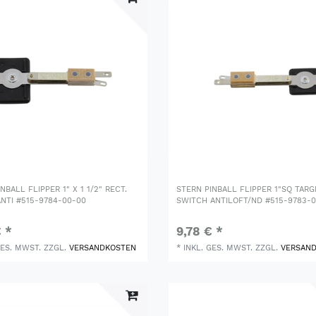
NBALL FLIPPER 1" X 1 1/2" RECT.
STERN PINBALL FLIPPER 1"SQ TARG
NTI #515-9784-00-00
SWITCH ANTILOFT/ND #515-9783-
€ *
9,78 € *
GES. MWST.
ZZGL.
VERSANDKOSTEN
*
INKL. GES. MWST.
ZZGL.
VERSAN