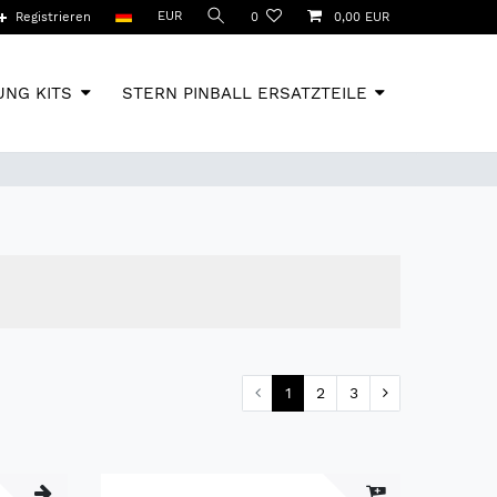
EUR
Registrieren
0
0,00 EUR
NG KITS
STERN PINBALL ERSATZTEILE
1
2
3