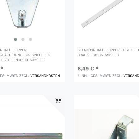
INBALL FLIPPER
STERN PINBALL FLIPPER EDGE SLI
HALTERUNG FÜR SPIELFELD
BRACKET #535-5988-01
 PIVOT PIN #500-5329-03
 *
6,49 € *
GES. MWST.
ZZGL.
VERSANDKOSTEN
*
INKL. GES. MWST.
ZZGL.
VERSAN