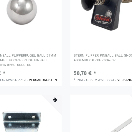
INBALL FLIPPERKUGEL BALL 27MM
STERN FLIPPER PINBALL BALL SHO
AHL HOCHWERTIGE PINBALL
ASSEMBLY #500-2604-07
 1/16 #260-5000-00
€ *
58,78 € *
GES. MWST.
ZZGL.
VERSANDKOSTEN
*
INKL. GES. MWST.
ZZGL.
VERSAN