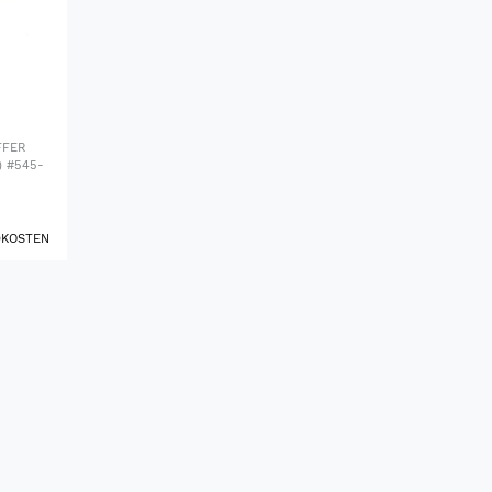
FFER
 #545-
DKOSTEN