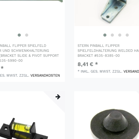
INBALL FLIPPER SPIELFELD
STERN PINBALL FLIPPER
ER UND SCHWENKHALTERUNG
SPIELFELDHALTERUNG WELDED H
(BRACKET SLIDE & PIVOT SUPPORT
BRACKET #535-8385-00
#535-5990-00
8,41 € *
 *
*
INKL. GES. MWST.
ZZGL.
VERSAN
GES. MWST.
ZZGL.
VERSANDKOSTEN