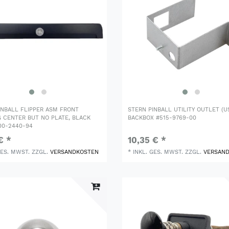
INBALL FLIPPER ASM FRONT
STERN PINBALL UTILITY OUTLET (U
 CENTER BUT NO PLATE, BLACK
BACKBOX #515-9769-00
00-2440-94
€ *
10,35 € *
GES. MWST.
ZZGL.
VERSANDKOSTEN
*
INKL. GES. MWST.
ZZGL.
VERSAN