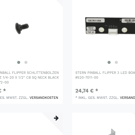
INBALL FLIPPER SCHLITTENBOLZEN
STERN PINBALL FLIPPER 3 LED BO
 1/4-20 X 1/2" CB SQ NECK BLACK
#520-7011-00
72-00
€ *
24,74 € *
GES. MWST.
ZZGL.
VERSANDKOSTEN
*
INKL. GES. MWST.
ZZGL.
VERSAN