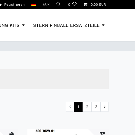
EUR
Registrieren
0
0,00 EUR
NG KITS
STERN PINBALL ERSATZTEILE
1
2
3