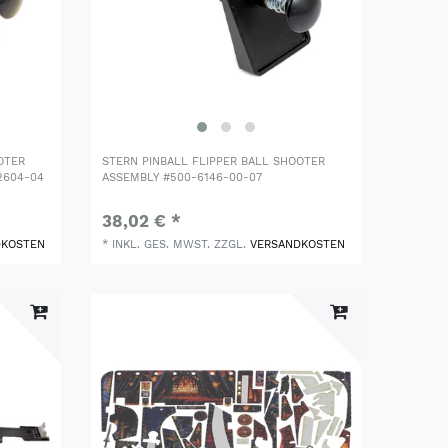
OTER
STERN PINBALL FLIPPER BALL SHOOTER
2604-04
ASSEMBLY #500-6146-00-07
38,02 € *
DKOSTEN
*
INKL. GES. MWST.
ZZGL.
VERSANDKOSTEN