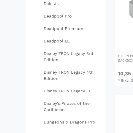
Dale Jr.
Deadpool Pro
Deadpool Premium
Deadpool LE
Disney TRON Legacy 3rd
STERN P
Edition
BACKBOX
Disney TRON Legacy 4th
10,35
Edition
*
INKL. 
Disney TRON Legacy LE
Disney's Pirates of the
Caribbean
Dungeons & Dragons Pro