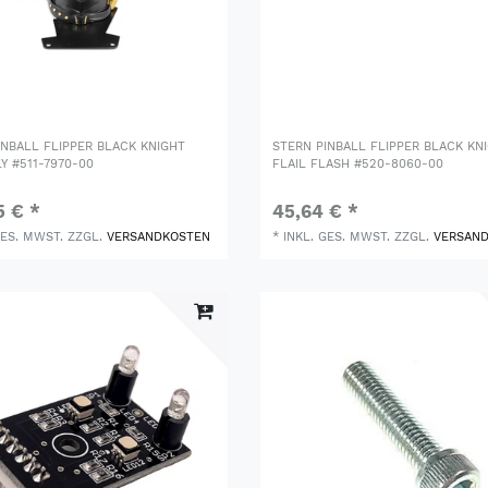
INBALL FLIPPER BLACK KNIGHT
STERN PINBALL FLIPPER BLACK KN
Y #511-7970-00
FLAIL FLASH #520-8060-00
5 € *
45,64 € *
GES. MWST.
ZZGL.
VERSANDKOSTEN
*
INKL. GES. MWST.
ZZGL.
VERSAN