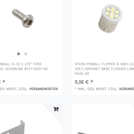
INBALL 6-32 X 3/8" TORX
STERN PINBALL FLIPPER 8-SMD-LE
HL SCHRAUBE #237-6307-06
VOLT) BAYONET BASE FLASHER LAM
5045-08
€ *
5,16 € *
GES. MWST.
ZZGL.
VERSANDKOSTEN
*
INKL. GES. MWST.
ZZGL.
VERSAN