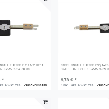
NBALL FLIPPER 1" X 1 1/2" RECT.
STERN PINBALL FLIPPER 1"SQ TARG
NTI #515-9784-00-00
SWITCH ANTILOFT/ND #515-9783-
€ *
9,78 € *
GES. MWST.
ZZGL.
VERSANDKOSTEN
*
INKL. GES. MWST.
ZZGL.
VERSAN