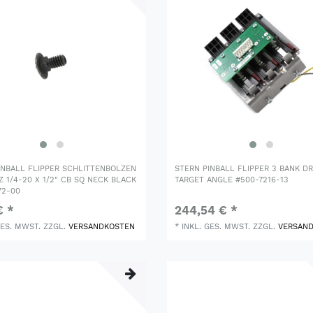
INBALL FLIPPER SCHLITTENBOLZEN
STERN PINBALL FLIPPER 3 BANK D
 1/4-20 X 1/2" CB SQ NECK BLACK
TARGET ANGLE #500-7216-13
72-00
€ *
244,54 € *
GES. MWST.
ZZGL.
VERSANDKOSTEN
*
INKL. GES. MWST.
ZZGL.
VERSAN