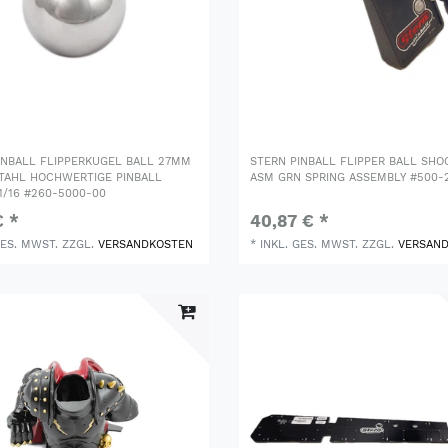
INBALL FLIPPERKUGEL BALL 27MM
STERN PINBALL FLIPPER BALL SHO
AHL HOCHWERTIGE PINBALL
ASM GRN SPRING ASSEMBLY #500-
 1/16 #260-5000-00
€ *
40,87 € *
GES. MWST.
ZZGL.
VERSANDKOSTEN
*
INKL. GES. MWST.
ZZGL.
VERSAN