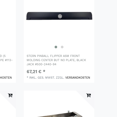
D (5
STERN PINBALL FLIPPER ASM FRONT
PE #113-
MOLDING CENTER BUT NO PLATE, BLACK
JACK #500-2440-94
67,21 € *
DKOSTEN
*
INKL. GES. MWST.
ZZGL.
VERSANDKOSTEN