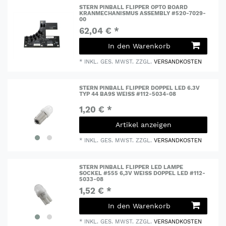
STERN PINBALL FLIPPER OPTO BOARD
KRANMECHANISMUS ASSEMBLY #520-7029-
00
62,04 € *
In den Warenkorb
*
INKL. GES. MWST.
ZZGL.
VERSANDKOSTEN
STERN PINBALL FLIPPER DOPPEL LED 6.3V
TYP 44 BA9S WEISS #112-5034-08
1,20 € *
Artikel anzeigen
*
INKL. GES. MWST.
ZZGL.
VERSANDKOSTEN
STERN PINBALL FLIPPER LED LAMPE
SOCKEL #555 6,3V WEISS DOPPEL LED #112-5
033-08
1,52 € *
In den Warenkorb
*
INKL. GES. MWST.
ZZGL.
VERSANDKOSTEN