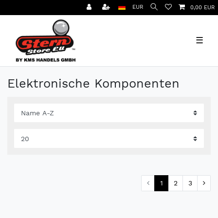
EUR
0,00 EUR
☰
Elektronische Komponenten
1
2
3